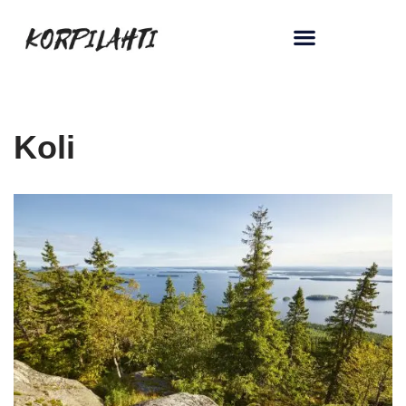
Siirry
suoraan
sisältöön
Koli