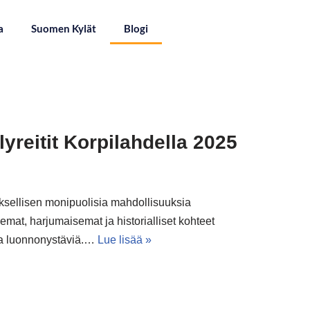
a
Suomen Kylät
Blogi
lyreitit Korpilahdella 2025
uksellisen monipuolisia mahdollisuuksia
emat, harjumaisemat ja historialliset kohteet
ia luonnonystäviä.…
Lue lisää »