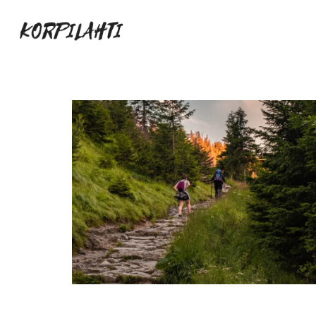
Siirry
suoraan
sisältöön