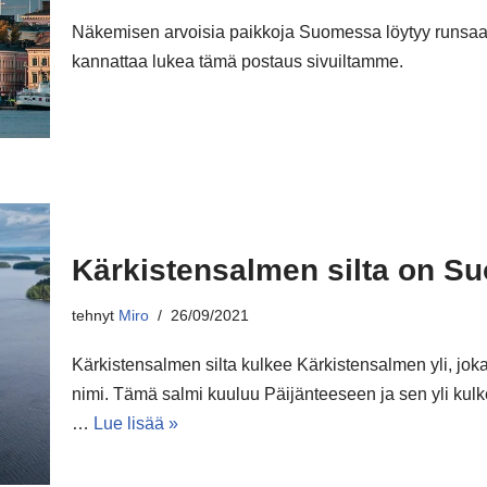
Näkemisen arvoisia paikkoja Suomessa löytyy runsaast
kannattaa lukea tämä postaus sivuiltamme.
Kärkistensalmen silta on S
tehnyt
Miro
26/09/2021
Kärkistensalmen silta kulkee Kärkistensalmen yli, jok
nimi. Tämä salmi kuuluu Päijänteeseen ja sen yli kulke
…
Lue lisää »