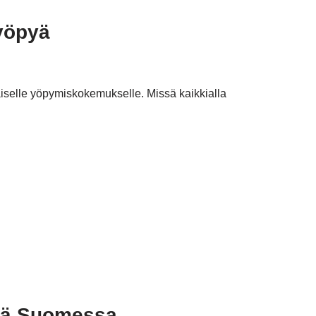
yöpyä
aiselle yöpymiskokemukselle. Missä kaikkialla
siä Suomessa