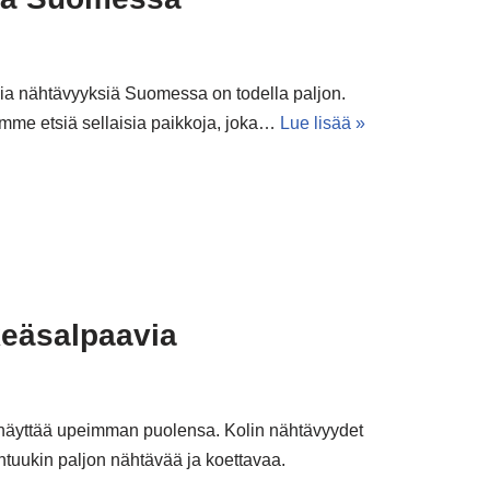
ia nähtävyyksiä Suomessa on todella paljon.
ätimme etsiä sellaisia paikkoja, joka…
Lue lisää »
keäsalpaavia
näyttää upeimman puolensa. Kolin nähtävyydet
htuukin paljon nähtävää ja koettavaa.