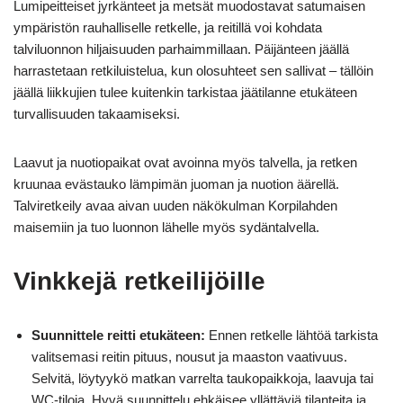
Lumipeitteiset jyrkänteet ja metsät muodostavat satumaisen
ympäristön rauhalliselle retkelle, ja reitillä voi kohdata
talviluonnon hiljaisuuden parhaimmillaan. Päijänteen jäällä
harrastetaan retkiluistelua, kun olosuhteet sen sallivat – tällöin
jäällä liikkujien tulee kuitenkin tarkistaa jäätilanne etukäteen
turvallisuuden takaamiseksi.
Laavut ja nuotiopaikat ovat avoinna myös talvella, ja retken
kruunaa evästauko lämpimän juoman ja nuotion äärellä.
Talviretkeily avaa aivan uuden näkökulman Korpilahden
maisemiin ja tuo luonnon lähelle myös sydäntalvella.
Vinkkejä retkeilijöille
Suunnittele reitti etukäteen:
Ennen retkelle lähtöä tarkista
valitsemasi reitin pituus, nousut ja maaston vaativuus.
Selvitä, löytyykö matkan varrelta taukopaikkoja, laavuja tai
WC-tiloja. Hyvä suunnittelu ehkäisee yllättäviä tilanteita ja