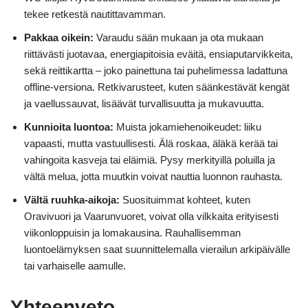
tekee retkestä nautittavamman.
Pakkaa oikein:
Varaudu sään mukaan ja ota mukaan
riittävästi juotavaa, energiapitoisia eväitä, ensiaputarvikkeita,
sekä reittikartta – joko painettuna tai puhelimessa ladattuna
offline-versiona. Retkivarusteet, kuten säänkestävät kengät
ja vaellussauvat, lisäävät turvallisuutta ja mukavuutta.
Kunnioita luontoa:
Muista jokamiehenoikeudet: liiku
vapaasti, mutta vastuullisesti. Älä roskaa, äläkä kerää tai
vahingoita kasveja tai eläimiä. Pysy merkityillä poluilla ja
vältä melua, jotta muutkin voivat nauttia luonnon rauhasta.
Vältä ruuhka-aikoja:
Suosituimmat kohteet, kuten
Oravivuori ja Vaarunvuoret, voivat olla vilkkaita erityisesti
viikonloppuisin ja lomakausina. Rauhallisemman
luontoelämyksen saat suunnittelemalla vierailun arkipäivälle
tai varhaiselle aamulle.
Yhteenveto