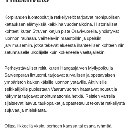
Korpilahden luontopolut ja retkeilyreitit tarjoavat monipuolisen
kattauksen elämyksiä kaikkina vuodenaikoina. Historialliset
kohteet, kuten Struven ketjun piste Oravivuorella, yhdistyvät
luonnon rauhaan, vaihteleviin maastoihin ja upeisiin
järvimaisemiin, jotka tekevät alueesta ihanteellisen kohteen niin
satunnaiselle ulkoilijalle kuin kokeneelle vaeltajallekin.
Perheystävälliset reitit, kuten Hangasjärven Myllypolku ja
Sarvenperän lintutorni, tarjoavat turvallisen ja opettavaisen
ympäristön kaikenikäisille luonnon ystäville. Aktiivisille
seikkailijoille puolestaan Vaarunvuorten haastavat nousut ja
näkymät tarjoavat unohtumattomia hetkiä. Reittien varrella
sijaitsevat laavut, taukopaikat ja opastetaulut tekevät retkeilystä
sujuvaa ja mielekästä.
Olitpa liikkeellä yksin, perheen kanssa tai osana ryhmää,