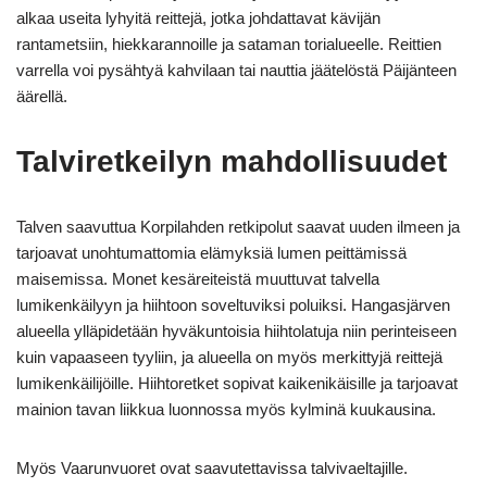
alkaa useita lyhyitä reittejä, jotka johdattavat kävijän
rantametsiin, hiekkarannoille ja sataman torialueelle. Reittien
varrella voi pysähtyä kahvilaan tai nauttia jäätelöstä Päijänteen
äärellä.
Talviretkeilyn mahdollisuudet
Talven saavuttua Korpilahden retkipolut saavat uuden ilmeen ja
tarjoavat unohtumattomia elämyksiä lumen peittämissä
maisemissa. Monet kesäreiteistä muuttuvat talvella
lumikenkäilyyn ja hiihtoon soveltuviksi poluiksi. Hangasjärven
alueella ylläpidetään hyväkuntoisia hiihtolatuja niin perinteiseen
kuin vapaaseen tyyliin, ja alueella on myös merkittyjä reittejä
lumikenkäilijöille. Hiihtoretket sopivat kaikenikäisille ja tarjoavat
mainion tavan liikkua luonnossa myös kylminä kuukausina.
Myös Vaarunvuoret ovat saavutettavissa talvivaeltajille.