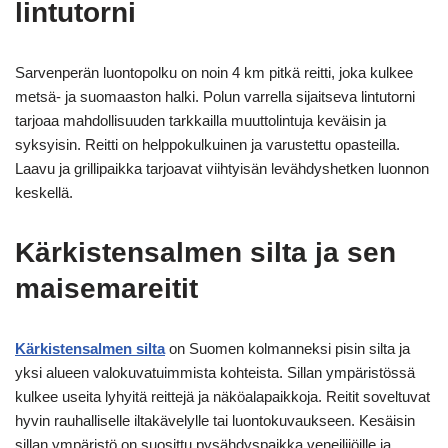
lintutorni
Sarvenperän luontopolku on noin 4 km pitkä reitti, joka kulkee
metsä- ja suomaaston halki. Polun varrella sijaitseva lintutorni
tarjoaa mahdollisuuden tarkkailla muuttolintuja keväisin ja
syksyisin. Reitti on helppokulkuinen ja varustettu opasteilla.
Laavu ja grillipaikka tarjoavat viihtyisän levähdyshetken luonnon
keskellä.
Kärkistensalmen silta ja sen
maisemareitit
Kärkistensalmen silta
on Suomen kolmanneksi pisin silta ja
yksi alueen valokuvatuimmista kohteista. Sillan ympäristössä
kulkee useita lyhyitä reittejä ja näköalapaikkoja. Reitit soveltuvat
hyvin rauhalliselle iltakävelylle tai luontokuvaukseen. Kesäisin
sillan ympäristö on suosittu pysähdyspaikka veneilijöille ja