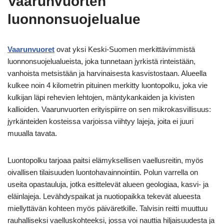
Vaarunvuorten
luonnonsuojelualue
Vaarunvuoret
ovat yksi Keski-Suomen merkittävimmistä
luonnonsuojelualueista, joka tunnetaan jyrkistä rinteistään,
vanhoista metsistään ja harvinaisesta kasvistostaan. Alueella
kulkee noin 4 kilometrin pituinen merkitty luontopolku, joka vie
kulkijan läpi rehevien lehtojen, mäntykankaiden ja kivisten
kallioiden. Vaarunvuorten erityispiirre on sen mikrokasvillisuus:
jyrkänteiden kosteissa varjoissa viihtyy lajeja, joita ei juuri
muualla tavata.
Luontopolku tarjoaa paitsi elämyksellisen vaellusreitin, myös
oivallisen tilaisuuden luontohavainnointiin. Polun varrella on
useita opastauluja, jotka esittelevät alueen geologiaa, kasvi- ja
eläinlajeja. Levähdyspaikat ja nuotiopaikka tekevät alueesta
miellyttävän kohteen myös päiväretkille. Talvisin reitti muuttuu
rauhalliseksi vaelluskohteeksi, jossa voi nauttia hiljaisuudesta ja