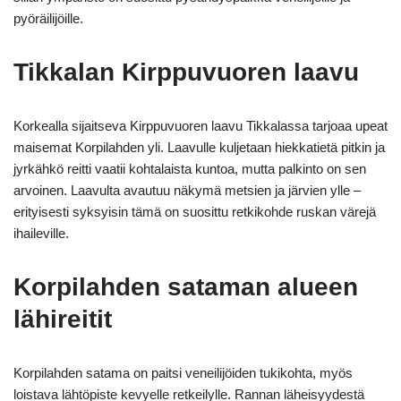
pyöräilijöille.
Tikkalan Kirppuvuoren laavu
Korkealla sijaitseva Kirppuvuoren laavu Tikkalassa tarjoaa upeat
maisemat Korpilahden yli. Laavulle kuljetaan hiekkatietä pitkin ja
jyrkähkö reitti vaatii kohtalaista kuntoa, mutta palkinto on sen
arvoinen. Laavulta avautuu näkymä metsien ja järvien ylle –
erityisesti syksyisin tämä on suosittu retkikohde ruskan värejä
ihaileville.
Korpilahden sataman alueen
lähireitit
Korpilahden satama on paitsi veneilijöiden tukikohta, myös
loistava lähtöpiste kevyelle retkeilylle. Rannan läheisyydestä