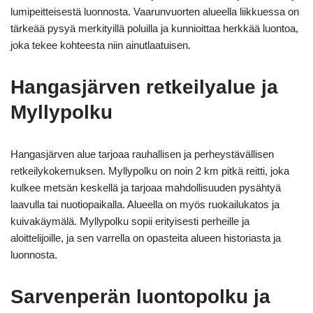
lumipeitteisestä luonnosta. Vaarunvuorten alueella liikkuessa on
tärkeää pysyä merkityillä poluilla ja kunnioittaa herkkää luontoa,
joka tekee kohteesta niin ainutlaatuisen.
Hangasjärven retkeilyalue ja
Myllypolku
Hangasjärven alue tarjoaa rauhallisen ja perheystävällisen
retkeilykokemuksen. Myllypolku on noin 2 km pitkä reitti, joka
kulkee metsän keskellä ja tarjoaa mahdollisuuden pysähtyä
laavulla tai nuotiopaikalla. Alueella on myös ruokailukatos ja
kuivakäymälä. Myllypolku sopii erityisesti perheille ja
aloittelijoille, ja sen varrella on opasteita alueen historiasta ja
luonnosta.
Sarvenperän luontopolku ja