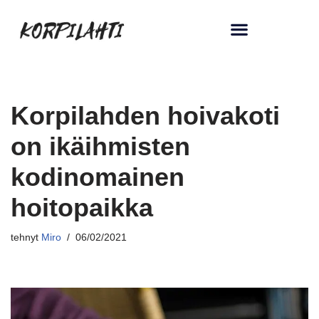
Siirry
suoraan
sisältöön
Korpilahden hoivakoti
on ikäihmisten
kodinomainen
hoitopaikka
tehnyt
Miro
06/02/2021